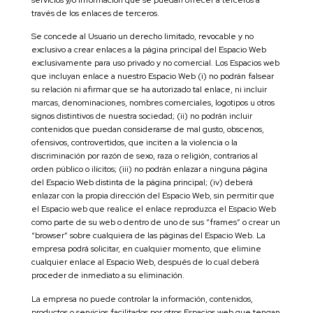
servicios y/o información que se puedan ofrecer a terceros a
través de los enlaces de terceros.
Se concede al Usuario un derecho limitado, revocable y no
exclusivo a crear enlaces a la página principal del Espacio Web
exclusivamente para uso privado y no comercial. Los Espacios web
que incluyan enlace a nuestro Espacio Web (i) no podrán falsear
su relación ni afirmar que se ha autorizado tal enlace, ni incluir
marcas, denominaciones, nombres comerciales, logotipos u otros
signos distintivos de nuestra sociedad; (ii) no podrán incluir
contenidos que puedan considerarse de mal gusto, obscenos,
ofensivos, controvertidos, que inciten a la violencia o la
discriminación por razón de sexo, raza o religión, contrarios al
orden público o ilícitos; (iii) no podrán enlazar a ninguna página
del Espacio Web distinta de la página principal; (iv) deberá
enlazar con la propia dirección del Espacio Web, sin permitir que
el Espacio web que realice el enlace reproduzca el Espacio Web
como parte de su web o dentro de uno de sus “frames” o crear un
“browser” sobre cualquiera de las páginas del Espacio Web. La
empresa podrá solicitar, en cualquier momento, que elimine
cualquier enlace al Espacio Web, después de lo cual deberá
proceder de inmediato a su eliminación.
La empresa no puede controlar la información, contenidos,
productos o servicios facilitados por otros Espacios web que tengan