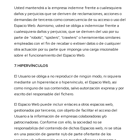
Usted mantendrá a la empresa indemne frente a cualesquiera
daños y perjuicios que se deriven de reclamaciones, acciones o
demandas de terceros como consecuencia de su acceso o uso del
Espacio Web. Asimismo, usted se obliga a indemnizar frente a
cualesquiera daños y perjuicios, que se deriven del uso por su
parte de “robots”, “spiders”, “crawlers” o herramientas similares
empleadas con el fin de recabar o extraer datos o de cualquier
otra actuación por su parte que imponga una carga irrazonable
sobre el funcionamiento del Espacio Web.
7. HIPERVÍNCULOS
El Usuario se obliga a no reproducir de ningún modo, ni siquiera
mediante un hiperenlace o hipervínculo, el Espacio Web, así
como ninguno de sus contenidos, salvo autorización expresa y por
escrito del responsable del fichero.
El Espacio Web puede incluir enlaces a otros espacios web,
gestionados por terceros, con objeto de facilitar el acceso del
Usuario a la información de empresas colaboradoras y/o
patrocinadoras. Conforme con ello, la sociedad no se
responsabiliza del contenido de dichos Espacios web, ni se sitúa
en una posición de garante ni/o de parte ofertante de los