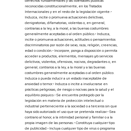
derechos fundamentales y las libertades públicas
reconocidas constitucionalmente, en los Tratados
Internacionales y en el resto de la legislación vigente.•
Induzca, incite o promueva actuaciones delictivas,
denigratorias, difamatorias, violentas o, en general,
contrarias a la ley, a la moral, a las buenas costumbres
generalmente aceptadas o al orden público.• Induzca,
incite o promueva actuaciones, actitudes o pensamientos
discriminatorios por razón de sexo, raza, religión, creencias,
edad o condición.• Incorpore, ponga a disposición o permita
acceder a productos, elementos, mensajes y/o servicios
delictivos, violentos, ofensivos, nocivos, degradantes o, en
general, contrarios a la ley, a la moral y a las buenas
costumbres generalmente aceptadas o al orden público.
Induzca o pueda inducir a un estado inaceptable de
ansiedad o temor.• Induzca o incite a involucrarse en
prácticas peligrosas, de riesgo o nocivas para la salud y el
equilibrio psíquico.• Se encuentra protegido por la
legislación en materia de protección intelectual o
industrial perteneciente a la sociedad o a terceros sin que
haya sido autorizado el uso que se pretenda realizar.• Sea
contrario al honor, a la intimidad personal y familiar o a la
propia imagen de las personas.• Constituya cualquier tipo
de publicidad.• Incluya cualquier tipo de virus o programa