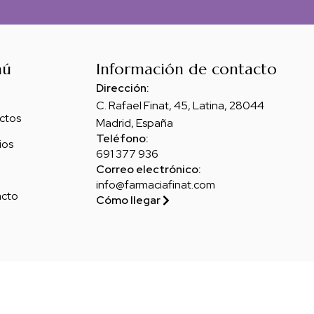
nú
Información de contacto
Dirección:
C. Rafael Finat, 45, Latina, 28044
ctos
Madrid, España
Teléfono:
ios
691 377 936
Correo electrónico:
info@farmaciafinat.com
cto
Cómo llegar