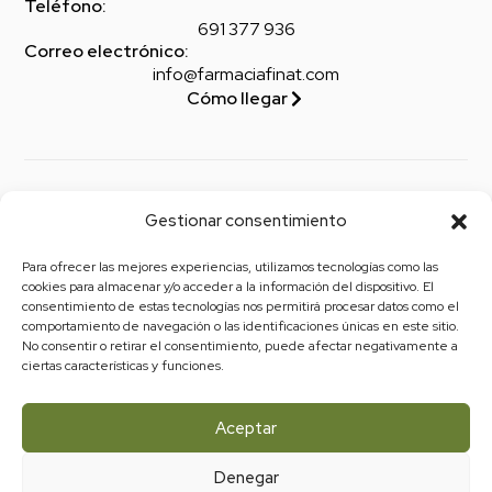
Teléfono:
691 377 936
Correo electrónico:
info@farmaciafinat.com
Cómo llegar
Legal
Gestionar consentimiento
Aviso legal
Para ofrecer las mejores experiencias, utilizamos tecnologías como las
Política de privacidad
cookies para almacenar y/o acceder a la información del dispositivo. El
consentimiento de estas tecnologías nos permitirá procesar datos como el
Política de cookies (UE)
comportamiento de navegación o las identificaciones únicas en este sitio.
No consentir o retirar el consentimiento, puede afectar negativamente a
Política de envíos y devoluciones
ciertas características y funciones.
Accesibilidad
Aceptar
Denegar